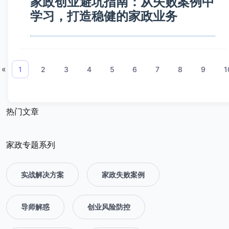
家政创业避坑指南：从失败案例中
学习，打造稳健的家政业务
«
1
2
3
4
5
6
7
8
9
1
热门文章
家政专题系列
实战解决方案
家政失败案例
导师解惑
创业风险防控