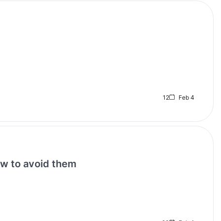
12
Feb 4
to avoid them