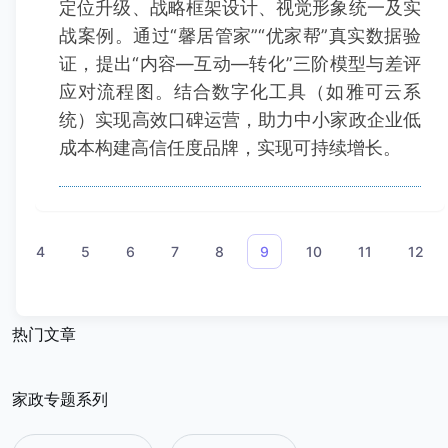
定位升级、战略框架设计、视觉形象统一及实
战案例。通过“馨居管家”“优家帮”真实数据验
证，提出“内容—互动—转化”三阶模型与差评
应对流程图。结合数字化工具（如雅可云系
统）实现高效口碑运营，助力中小家政企业低
成本构建高信任度品牌，实现可持续增长。
«
4
5
6
7
8
9
10
11
12
热门文章
家政专题系列