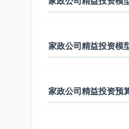
家政公司精益投资模型
家政公司精益投资模型
家政公司精益投资预算