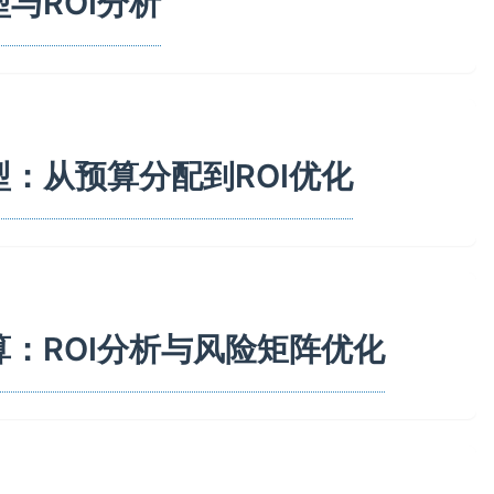
与ROI分析
：从预算分配到ROI优化
：ROI分析与风险矩阵优化