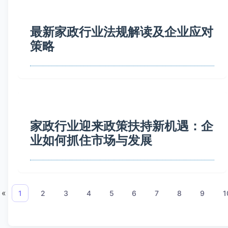
最新家政行业法规解读及企业应对
策略
家政行业迎来政策扶持新机遇：企
业如何抓住市场与发展
«
1
2
3
4
5
6
7
8
9
1