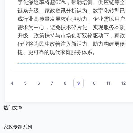
字化渗透率将超60%，带动培训、供应链等全
链条升级。家政资讯分析认为，数字化转型已
成行业高质量发展核心驱动力，企业需以用户
需求为中心，避免技术碎片化，实现服务本质
升级。政策扶持与市场创新双轮驱动下，家政
行业将为民生改善注入新活力，助力构建更便
捷、更可靠的现代家庭服务体系。
«
4
5
6
7
8
9
10
11
12
热门文章
家政专题系列