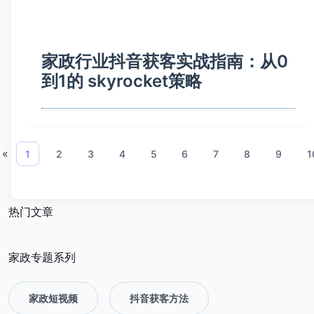
家政行业抖音获客实战指南：从0
到1的 skyrocket策略
«
1
2
3
4
5
6
7
8
9
1
热门文章
家政专题系列
家政短视频
抖音获客方法