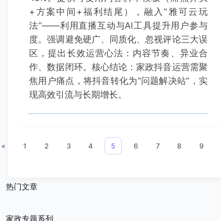
+方案中间+福利结尾），融入“雅可云玩
法”——利用直播互动与AI工具提升用户参与
度。强调避免硬广、同质化、忽视评论三大误
区，提出长效运营心法：内容节奏、异业合
作、数据闭环。核心结论：家政抖音运营需聚
焦用户痛点，将抖音转化为“问题解决站”，实
现高效引流与长期增长。
«
1
2
3
4
5
6
7
8
9
热门文章
家政专题系列